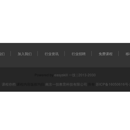
我们
加入我们
行业资讯
行业招聘
免费课程
移
Powered by
easyskill 一技 | 2013-2030
课程存档
课程内容版权均归
南京一技教育科技有限公司
所有
苏ICP备16050616号-