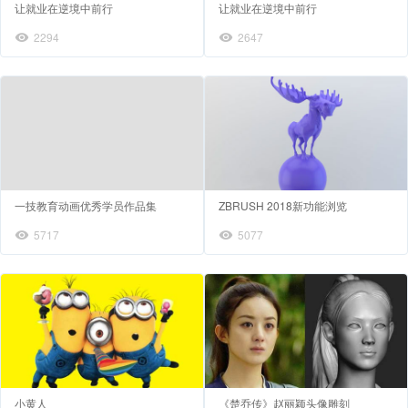
让就业在逆境中前行
让就业在逆境中前行
2294
2647
一技教育动画优秀学员作品集
ZBRUSH 2018新功能浏览
5717
5077
小黄人
《楚乔传》赵丽颖头像雕刻