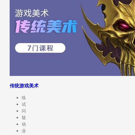
传统游戏美术
练
试
问
疑
动
业