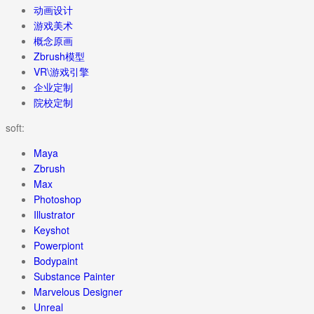
动画设计
游戏美术
概念原画
Zbrush模型
VR\游戏引擎
企业定制
院校定制
soft:
Maya
Zbrush
Max
Photoshop
Illustrator
Keyshot
Powerpiont
Bodypaint
Substance Painter
Marvelous Designer
Unreal