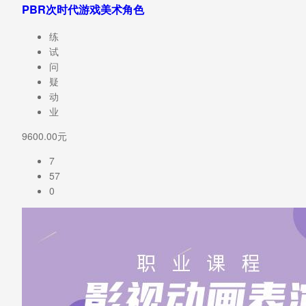
PBR次时代游戏美术角色
练
试
问
疑
动
业
9600.00元
7
57
0