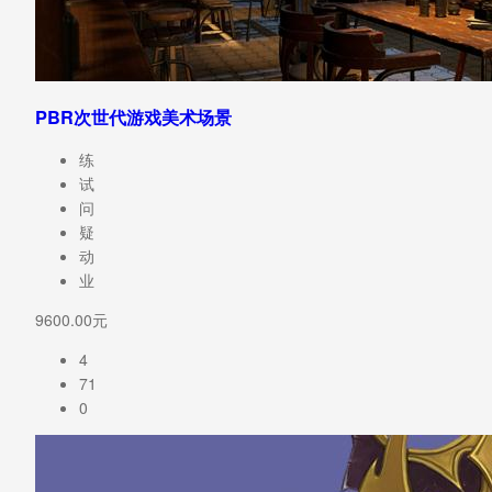
PBR次世代游戏美术场景
练
试
问
疑
动
业
9600.00元
4
71
0