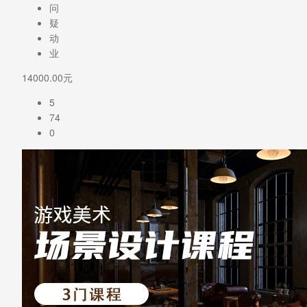
问
疑
动
业
14000.00元
5
74
0