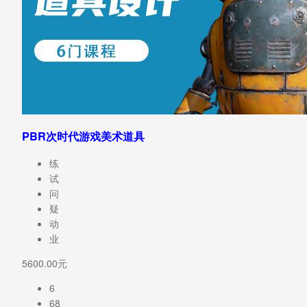
PBR次时代游戏美术道具
练
试
问
疑
动
业
5600.00元
6
68