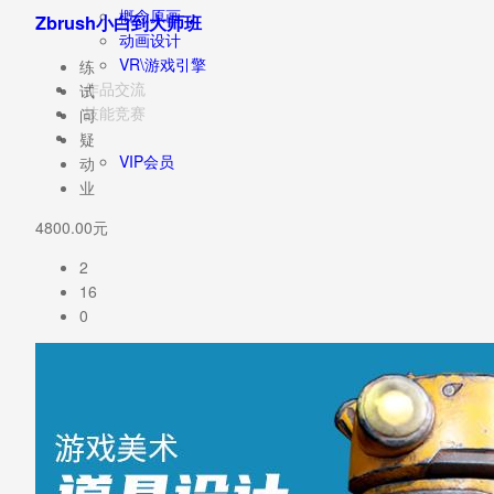
概念原画
Zbrush小白到大师班
动画设计
VR\游戏引擎
练
作品交流
试
技能竞赛
问
疑
VIP会员
动
业
4800.00元
2
16
0