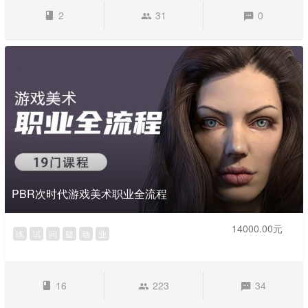
2
31
0
PBR次时代游戏美术职业全流程
14000.00元
练
试
问
疑
动
业
16
223
34