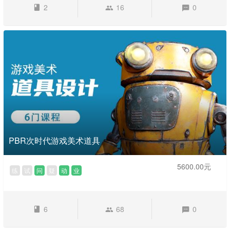
2
16
0
PBR次时代游戏美术道具
5600.00元
练
试
问
疑
动
业
6
68
0