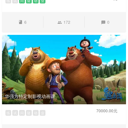
练
试
问
疑
动
业
6
172
0
华强方特定制影视动画课
70000.00元
练
试
问
疑
动
业