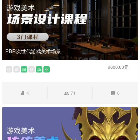
PBR次世代游戏美术场景
9600.00元
练
试
问
疑
动
业
4
71
0