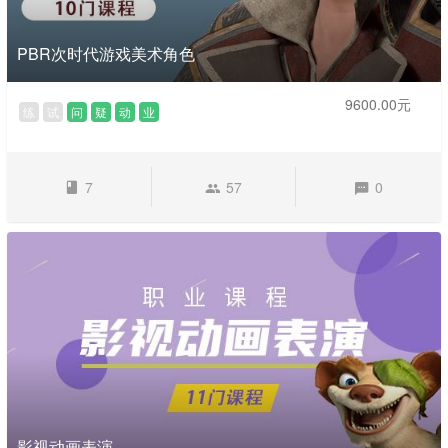
PBR次时代游戏美术角色
9600.00元
练
试
问
疑
动
业
7
57
0
影视动画表演