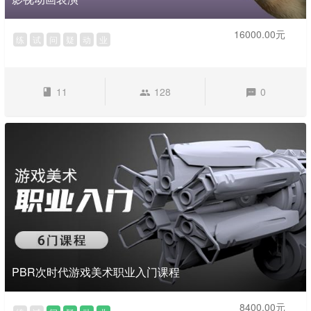
16000.00元
练
试
问
疑
动
业
11
128
0
PBR次时代游戏美术职业入门课程
8400.00元