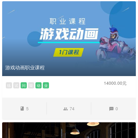
游戏动画职业课程
14000.00元
练
试
问
疑
动
业
5
74
0