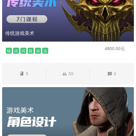
传统游戏美术
4800.00元
练
试
问
疑
动
业
5
55
0