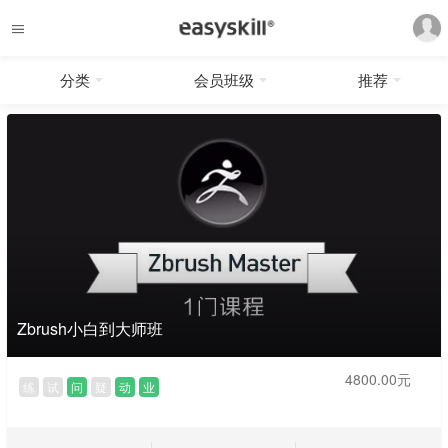
分类
会员班级
推荐
Zbrush小白到大师班
4800.00元
练
试
问
疑
动
业