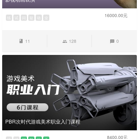
16000.00元
练
试
问
疑
动
业
11
128
0
PBR次时代游戏美术职业入门课程
8400.00元