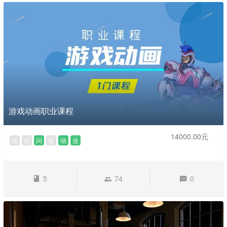
游戏动画职业课程
14000.00元
练
试
问
疑
动
业
5
74
0