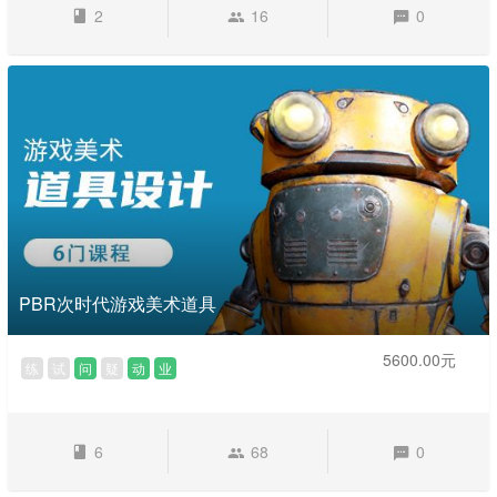
2
16
0
PBR次时代游戏美术道具
5600.00元
练
试
问
疑
动
业
6
68
0