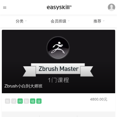
分类
会员班级
推荐
Zbrush小白到大师班
4800.00元
练
试
问
疑
动
业