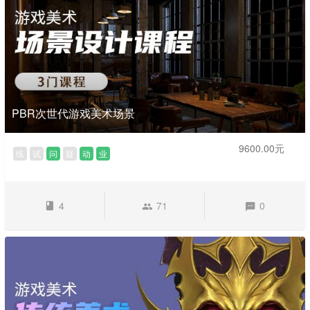
PBR次世代游戏美术场景
9600.00元
练
试
问
疑
动
业
4
71
0