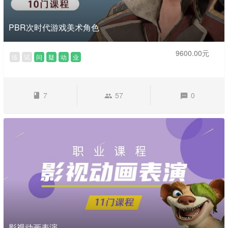
PBR次时代游戏美术角色
9600.00元
练
试
问
疑
动
业
7
57
0
影视动画表演