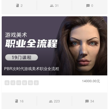
2
31
0
PBR次时代游戏美术职业全流程
14000.00元
练
试
问
疑
动
业
16
223
34