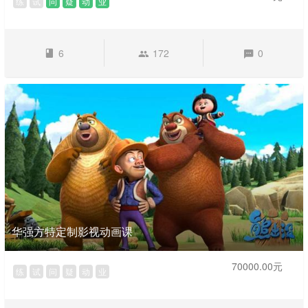
练
试
问
疑
动
业
6
172
0
华强方特定制影视动画课
70000.00元
练
试
问
疑
动
业