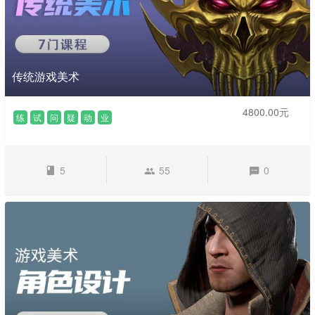
传统游戏美术
4800.00元
练
试
问
疑
动
业
5
55
0